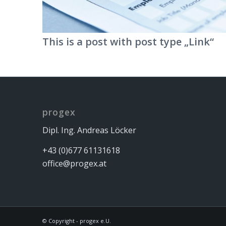
This is a post with post type „Link“
progex
Dipl. Ing. Andreas Löcker
+43 (0)677 61131618
office@progex.at
© Copyright - progex e.U.